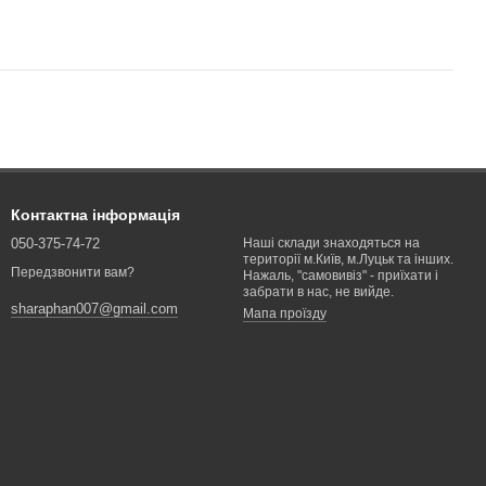
Контактна інформація
050-375-74-72
Наші склади знаходяться на
території м.Київ, м.Луцьк та інших.
Передзвонити вам?
Нажаль, "самовивіз" - приїхати і
забрати в нас, не вийде.
sharaphan007@gmail.com
Мапа проїзду