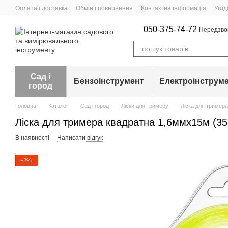
Перейти до основного контенту
Оплата і доставка
Обмін і повернення
Контактна інформація
Угод
050-375-74-72
Передзво
Сад і
Бензоінструмент
Електроінструм
город
Головна
Каталог
Сад і город
Ліски для тримеру
Ліска для тример
Ліска для тримера квадратна 1,6ммx15м (35
В наявності
Написати відгук
−2%