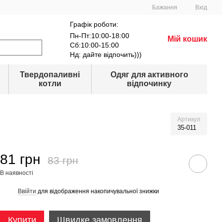
Бажання
Вхід
Графік роботи:
Пн-Пт:10:00-18:00
Мій кошик
Сб:10:00-15:00
Нд: дайте відпочить)))
Твердопаливні
Одяг для активного
котли
відпочинку
Артикул
35-011
81 грн
83 грн
В наявності
Ввійти
для відображення накопичувальної знижки
%
Купити
Швидке замовлення