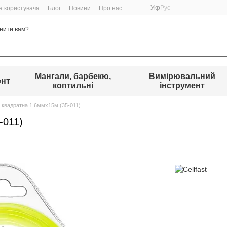
Укр
Рус
а користувача
Блог
Новини
Про нас
нити вам?
Мангали, барбекю,
Вимірювальний
ент
коптильні
інструмент
а квадратна 1,6ммx15м (35-011)
-011)