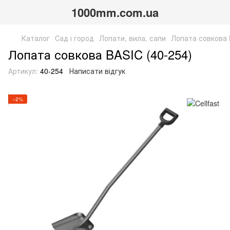
1000mm.com.ua
Каталог
Сад і город
Лопати, вила, сапи
Лопата совкова 
Лопата совкова BASIC (40-254)
Артикул:
40-254
Написати відгук
−2%