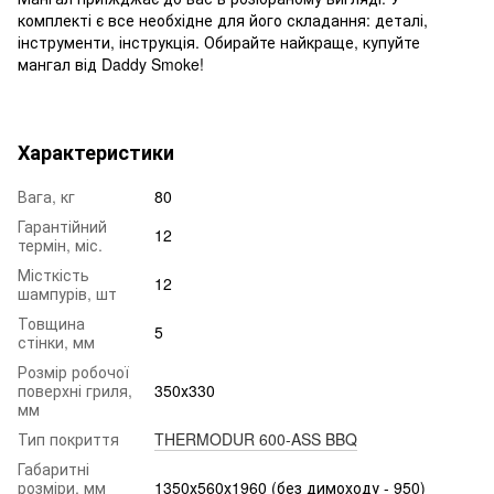
комплекті є все необхідне для його складання: деталі,
інструменти, інструкція. Обирайте найкраще, купуйте
мангал від Daddy Smoke!
Характеристики
Вага, кг
80
Гарантійний
12
термін, міс.
Місткість
12
шампурів, шт
Товщина
5
стінки, мм
Розмір робочої
поверхні гриля,
350х330
мм
Тип покриття
THERMODUR 600-ASS BBQ
Габаритні
розміри, мм
1350х560х1960 (без димоходу - 950)