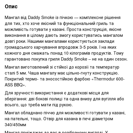
Опис
Мангал від Daddy Smoke із пічкою — комплексне рішення
для тих, хто хоче якісний та функціональний гриль та
можливість готувати у казані. Проста конструкція, якісне
виконання в цілому дають змогу користуватись мангалом
довгі роки. Нашими мангалами користуються заклади
громадського харчування впродовж 3-5 років. І на яких
кожного дня смажать понад 10 кілограмів продуктів. Тому
гарантовано покупка гриля Daddy Smoke – не на один сезон.
Мангал виготовлений зі стійкої до корозії та температур
сталі 5 мм. Чаша мангалу має цільно-гнуту конструкцію.
Покритий термо- та зносостійкою фарбою «Thermodur 600-
ASS BBQ».
Для зручності використання є додаткові місця для
зберігання: дві бокові полиці та одна внизу для вугілля або
всього, що треба мати під рукою.
Мангал обладнано піччю для можливості готувати у казані,
на пательні, тощо. Отвір для казана в печі діаметром
340/450мм
Мангал приїжджає до вас в розібраному вигляді. У