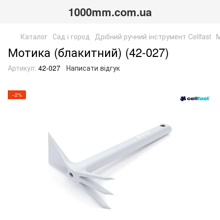
1000mm.com.ua
Каталог
Сад і город
Дрібний ручний інструмент Cellfast
М
Мотика (блакитний) (42-027)
Артикул:
42-027
Написати відгук
−2%