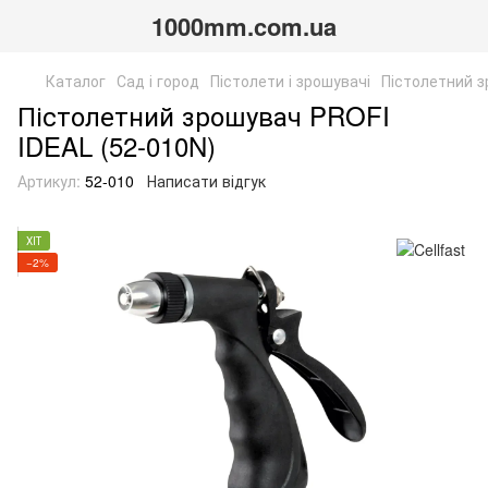
1000mm.com.ua
Каталог
Сад і город
Пістолети і зрошувачі
Пістолетний з
Пістолетний зрошувач PROFI
IDEAL (52-010N)
Артикул:
52-010
Написати відгук
ХІТ
−2%