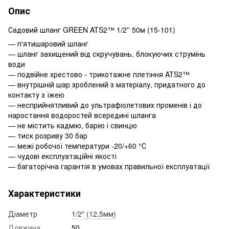
Опис
Садовий шланг GREEN ATS2™ 1/2'' 50м (15-101)
— п'ятишаровий шланг
— шланг захищений від скручувань, блокуючих струмінь
води
— подвійне хрестово - трикотажне плетіння ATS2™
— внутрішній шар зроблений з матеріалу, придатного до
контакту з їжею
— несприйнятливий до ультрафіолетових променів і до
наростання водоростей всередині шланга
— не містить кадмію, барію і свинцю
— тиск розриву 30 бар
— межі робочої температури -20/+60 °С
— чудові експлуатаційні якості
— багаторічна гарантія в умовах правильної експлуатації
Характеристики
Діаметр
1/2" (12,5мм)
Довжина
50