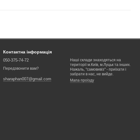
Контактна інформація
050-375-74-72
Наші склади знаходяться на
території м.Київ, м.Луцьк та інших.
Передзвонити вам?
Нажаль, "самовивіз" - приїхати і
забрати в нас, не вийде.
sharaphan007@gmail.com
Мапа проїзду