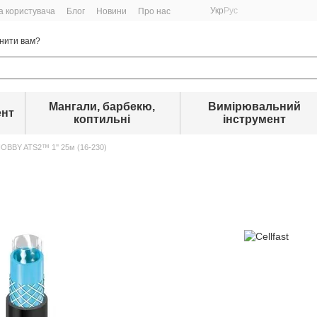
Укр
Рус
а користувача
Блог
Новини
Про нас
нити вам?
Мангали, барбекю,
Вимірювальний
ент
коптильні
інструмент
OBBY ATS2™ 1'' 25м (16-230)