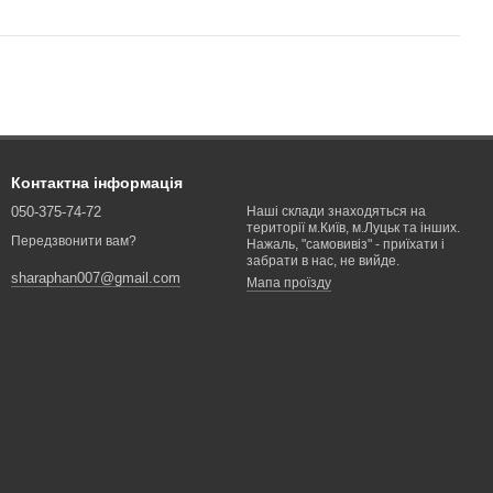
Контактна інформація
050-375-74-72
Наші склади знаходяться на
території м.Київ, м.Луцьк та інших.
Передзвонити вам?
Нажаль, "самовивіз" - приїхати і
забрати в нас, не вийде.
sharaphan007@gmail.com
Мапа проїзду