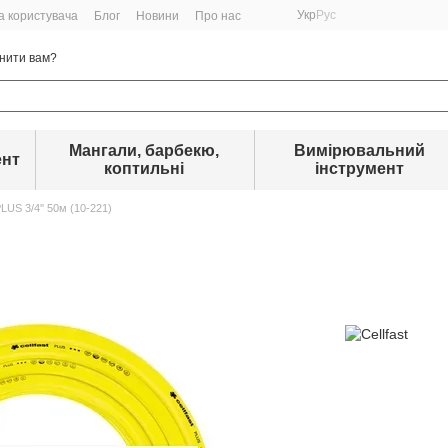
Укр
Рус
а користувача
Блог
Новини
Про нас
нити вам?
Мангали, барбекю,
Вимірювальний
ент
коптильні
інструмент
US 3/4'' 50м (10-221)