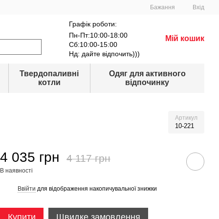
Бажання
Вхід
Графік роботи:
Пн-Пт:10:00-18:00
Мій кошик
Сб:10:00-15:00
Нд: дайте відпочить)))
Твердопаливні
Одяг для активного
котли
відпочинку
Артикул
10-221
4 035 грн
4 117 грн
В наявності
Ввійти
для відображення накопичувальної знижки
%
Купити
Швидке замовлення