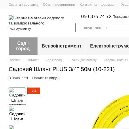
Перейти до основного контенту
Оплата і доставка
Обмін і повернення
Контактна інформація
Угод
050-375-74-72
Передзво
Сад і
Бензоінструмент
Електроінструм
город
Головна
Каталог
Сад і город
Шланги для поливу
Садовий Шланг PL
Садовий Шланг PLUS 3/4'' 50м (10-221)
В наявності
Написати відгук
−2%