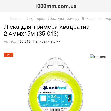
1000mm.com.ua
Каталог
Сад і город
Ліски для тримеру
Ліска для тример
Ліска для тримера квадратна
2,4ммx15м (35-013)
Артикул:
35-013
Написати відгук
−2%