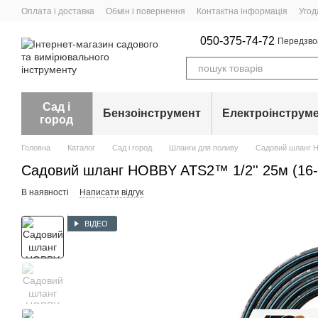
Перейти до основного контенту
Оплата і доставка
Обмін і повернення
Контактна інформація
Угод
050-375-74-72
Передзво
Сад і
Бензоінструмент
Електроінструм
город
Головна
Каталог
Сад і город
Шланги для поливу
Садовий шланг H
Садовий шланг HOBBY ATS2™ 1/2'' 25м (16-
В наявності
Написати відгук
ВІДЕО