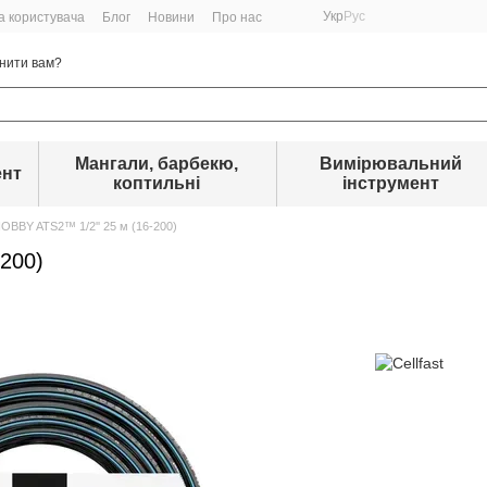
Укр
Рус
а користувача
Блог
Новини
Про нас
нити вам?
Мангали, барбекю,
Вимірювальний
ент
коптильні
інструмент
OBBY ATS2™ 1/2'' 25 м (16-200)
200)