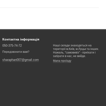
Контактна інформація
050-375-74-72
Наші склади знаходяться на
території м.Київ, м.Луцьк та інших.
Передзвонити вам?
Нажаль, "самовивіз" - приїхати і
забрати в нас, не вийде.
sharaphan007@gmail.com
Мапа проїзду