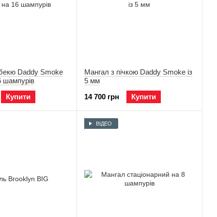
бекю Daddy Smoke
Мангал з пічкою Daddy Smoke із
16 шампурів
5 мм
Купити
14 700 грн
Купити
ВІДЕО