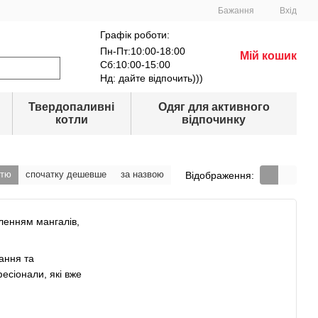
Бажання
Вхід
Графік роботи:
Пн-Пт:10:00-18:00
Мій кошик
Сб:10:00-15:00
Нд: дайте відпочить)))
Твердопаливні
Одяг для активного
котли
відпочинку
стю
спочатку дешевше
за назвою
Відображення:
ленням мангалів,
чання та
фесіонали, які вже
у наші вироби — це не тільки гарна картинка. Також це