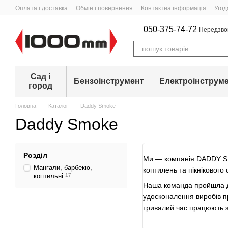
Перейти до основного контенту
Оплата і доставка
Обмін і повернення
Контактна інформація
Угод
050-375-74-72
Передзво
Сад і
Бензоінструмент
Електроінструм
город
Головна
Каталог
Daddy Smoke
Daddy Smoke
Розділ
Ми — компанія DADDY SM
Мангали, барбекю,
коптилень та пікнікового
коптильні
17
Наша команда пройшла до
удосконалення виробів пр
тривалий час працюють з
Ми віримо, що речі існу