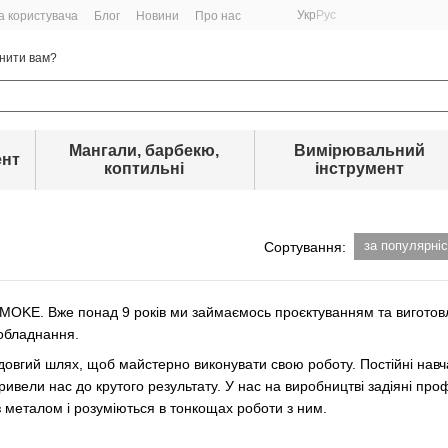
Укр
Рус
а користувача
Блог
Новини
Про нас
нити вам?
Мангали, барбекю,
Вимірювальний
ент
коптильні
інструмент
за популярні
Сортування:
OKE. Вже понад 9 років ми займаємось проєктуванням та виготов
 обладнання.
вгий шлях, щоб майстерно виконувати свою роботу. Постійні нав
ивели нас до крутого результату. У нас на виробництві задіяні про
 металом і розуміються в тонкощах роботи з ним.
ють для того, щоб робити життя простішим та приємнішим. Саме том