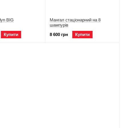
lyn BIG
Мангал стаціонарний на 8
шампурів
Купити
8 600 грн
Купити