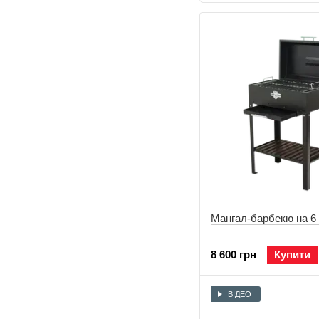
надійність, функціональні
Ми позбавляємо своїх по
та відгуки! Враховуємо 
Мангал-барбекю на 6
8 600 грн
Купити
ВІДЕО