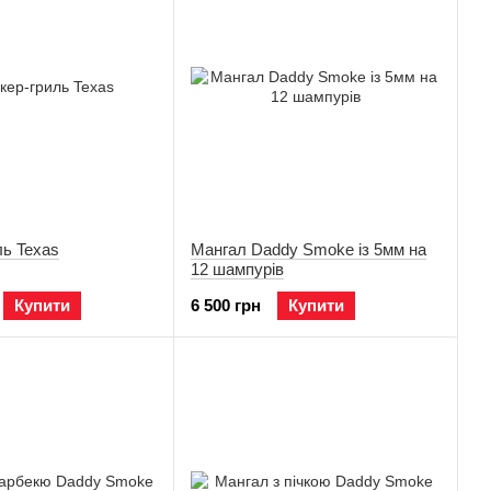
ль Texas
Мангал Daddy Smoke із 5мм на
12 шампурів
Купити
6 500 грн
Купити