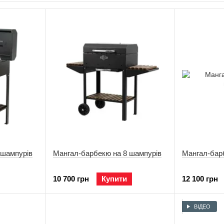
сть і, перш за все, відмінна якість.
купців від неприємних компромісів, виконуємо бажання і даємо змо
їх на кожному подальшому етапі проєктування та виробництва. З ко
 шампурів
Мангал-барбекю на 8 шампурів
Мангал-бар
10 700 грн
Купити
12 100 грн
ВІДЕО