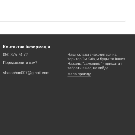
Контактна інформація
050-375-74-72
Наші склади знаходяться на
території м.Київ, м.Луцьк та інших.
Передзвонити вам?
Нажаль, "самовивіз" - приїхати і
забрати в нас, не вийде.
sharaphan007@gmail.com
Мапа проїзду