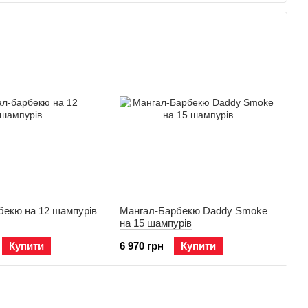
гу мріяти сміливіше. Особливий акцент ми робимо на запити
жним роком ми ростемо та покращуємо продукт.
бекю на 12 шампурів
Мангал-Барбекю Daddy Smoke
на 15 шампурів
Купити
6 970 грн
Купити